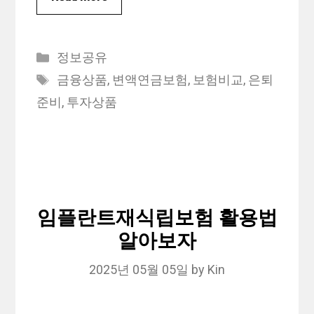
Categories
정보공유
Tags
금융상품
,
변액연금보험
,
보험비교
,
은퇴
준비
,
투자상품
임플란트재식립보험 활용법
알아보자
2025년 05월 05일
by
Kin