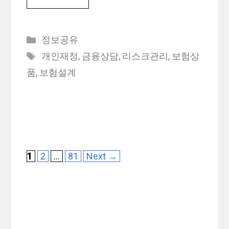
Categories
정보공유
Tags
개인재정
,
금융상담
,
리스크관리
,
보험상
품
,
보험설계
Page
Page
Page
1
2
…
81
Next
→