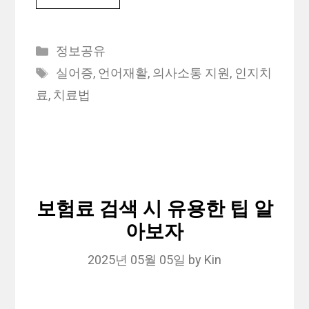
Categories
정보공유
Tags
실어증
,
언어재활
,
의사소통 지원
,
인지치
료
,
치료법
보험료 검색 시 유용한 팁 알
아보자
2025년 05월 05일
by
Kin